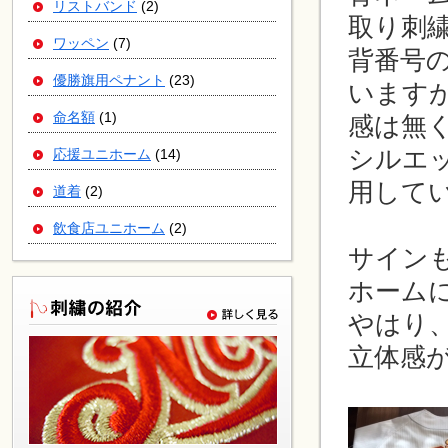
リストバンド
(2)
取り刺
ワッペン
(7)
背番号
優勝旗用ペナント
(23)
います
命名額
(1)
感は無
シルエ
応援ユニホーム
(14)
用して
道着
(2)
飲食店ユニホーム
(2)
サイン
ホーム
やはり
立体感