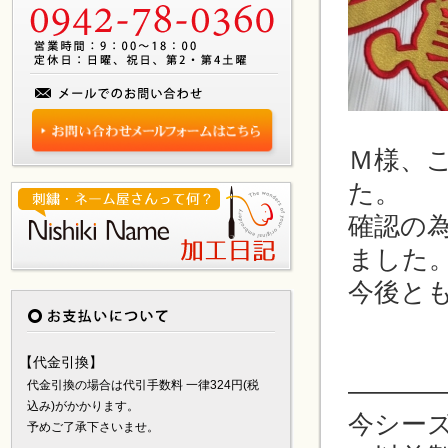
Ｍ様、
た。
確認の
ました
今後と
【代金引換】
———
代金引換の場合は代引手数料 一律324円(税
込み)がかかります。
今シー
予めご了承下さいませ。