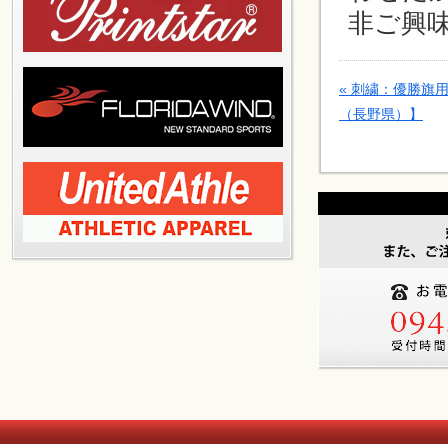
非ご興
«
刺繍：優勝旗
（長野県）】