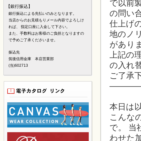
で以前
【銀行振込】
の問い
銀行振込による先払いのみとなります。
当店からのお見積もりメール内容でよろしけ
仕上げ
れば、 指定口座に入金して下さい。
地のノ
また、手数料はお客様のご負担となりますの
で予めご了承くださいませ。
があり
上記の
振込先
筑後信用金庫 本店営業部
の入れ
(当)602713
ご了承
————
本日は
こんな
で。 
わせた