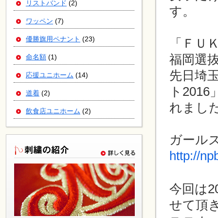
リストバンド
(2)
す。
ワッペン
(7)
優勝旗用ペナント
(23)
「ＦＵ
福岡選
命名額
(1)
先日埼
応援ユニホーム
(14)
ト201
道着
(2)
れまし
飲食店ユニホーム
(2)
ガール
http://np
今回は2
せて頂