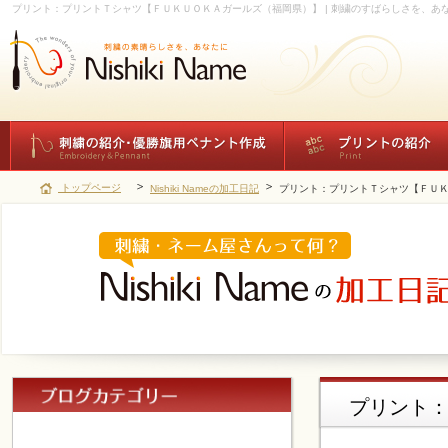
プリント：プリントＴシャツ【ＦＵＫＵＯＫＡガールズ（福岡県）】 | 刺繍のすばらしさを、あ
トップページ
Nishiki Nameの加工日記
プリント：プリントＴシャツ【ＦＵ
プリント