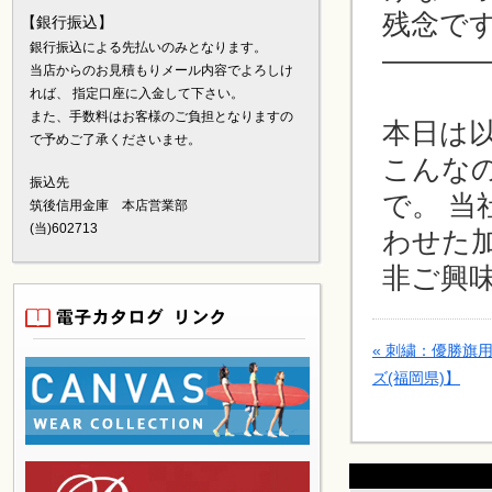
残念で
【銀行振込】
銀行振込による先払いのみとなります。
————
当店からのお見積もりメール内容でよろしけ
れば、 指定口座に入金して下さい。
また、手数料はお客様のご負担となりますの
本日は
で予めご了承くださいませ。
こんな
振込先
で。 
筑後信用金庫 本店営業部
(当)602713
わせた
非ご興
«
刺繍：優勝旗
ズ(福岡県)】