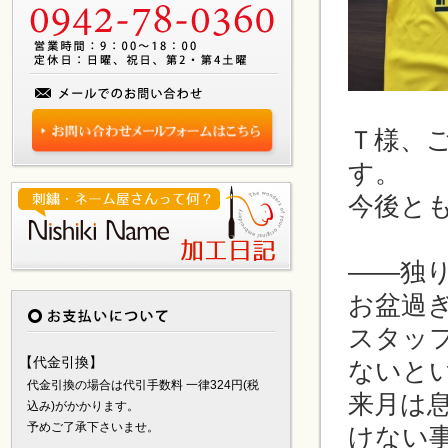
Ｔ様、
す。
今後と
——独
お盆過
スタッ
【代金引換】
ないと
代金引換の場合は代引手数料 一律324円(税
来月は
込み)がかかります。
予めご了承下さいませ。
けない